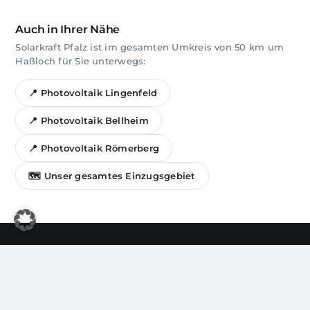
Auch in Ihrer Nähe
Solarkraft Pfalz ist im gesamten Umkreis von 50 km um
Haßloch für Sie unterwegs:
📍 Photovoltaik Lingenfeld
📍 Photovoltaik Bellheim
📍 Photovoltaik Römerberg
🗺️ Unser gesamtes Einzugsgebiet
Festpreis-Angebot vom
JETZT ANGEBOT SICHERN
→
Meisterbetrieb
Solarkraft Pfalz GmbH
Fritz-Karl-Henkel-Str. 11, 67454 Haßloch
Elektro-Meisterbetrieb · Ihr Solarteur für Germersheim & die Pfalz