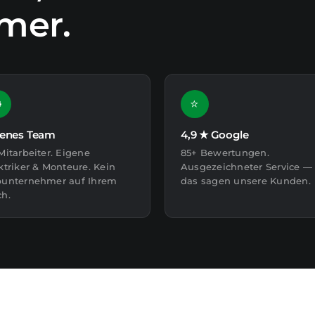
mer.

⭐
genes Team
4,9 ★ Google
Mitarbeiter. Eigene
85+ Bewertungen.
ktriker & Monteure. Kein
Ausgezeichneter Service —
unternehmer auf Ihrem
das sagen unsere Kunden.
h.