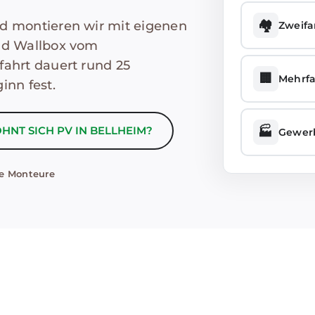
🏘️
nd montieren wir mit eigenen
Zweifa
und Wallbox vom
fahrt dauert rund 25
🏢
Mehrfa
inn fest.
HNT SICH PV IN BELLHEIM?
🏭
Gewer
e Monteure