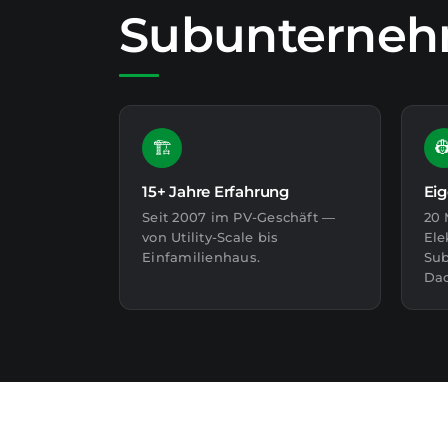
Subunterneh
🏗️

15+ Jahre Erfahrung
Ei
Seit 2007 im PV-Geschäft —
20 
von Utility-Scale bis
Ele
Einfamilienhaus.
Sub
Dac