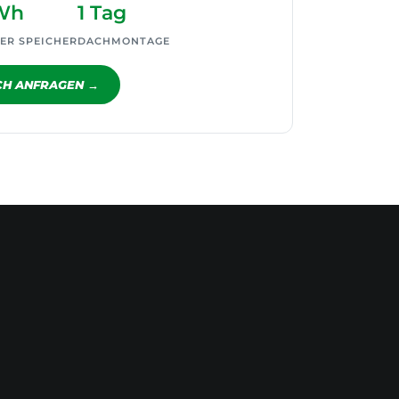
Wh
1 Tag
ER SPEICHER
DACHMONTAGE
CH ANFRAGEN →