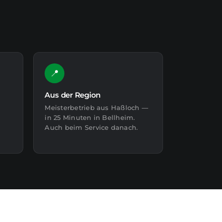
📍
Aus der Region
Meisterbetrieb aus Haßloch —
in 25 Minuten in Bellheim.
Auch beim Service danach.