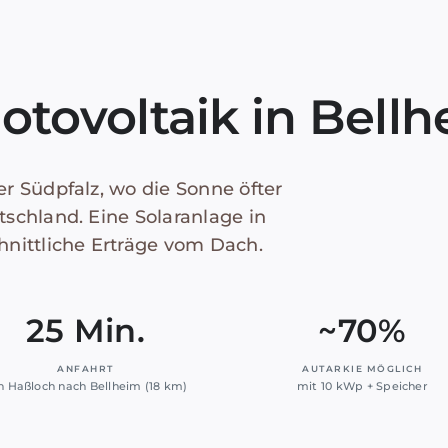
otovoltaik in Bell
der Südpfalz, wo die Sonne öfter
utschland. Eine Solaranlage in
hnittliche Erträge vom Dach.
25 Min.
~70%
ANFAHRT
AUTARKIE MÖGLICH
n Haßloch nach Bellheim (18 km)
mit 10 kWp + Speicher