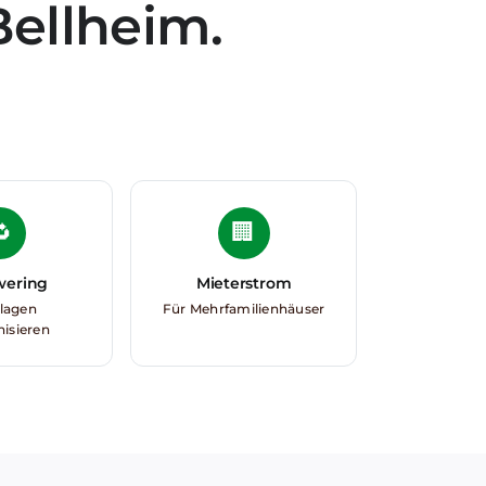
Bellheim.
🔁
🏢
wering
Mieterstrom
nlagen
Für Mehrfamilienhäuser
isieren