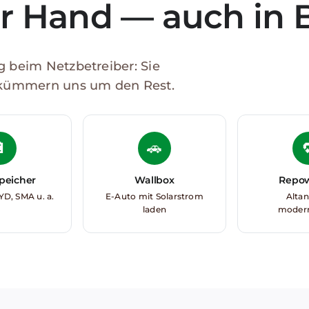
er Hand — auch in 
 beim Netzbetreiber: Sie
 kümmern uns um den Rest.

🚗
peicher
Wallbox
Repo
YD, SMA u. a.
E-Auto mit Solarstrom
Alta
laden
modern