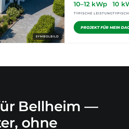
10–12 kWp
10 k
TYPISCHE LEISTUNG
TYPISCH
PROJEKT FÜR MEIN DA
SYMBOLBILD
 für Bellheim —
er, ohne