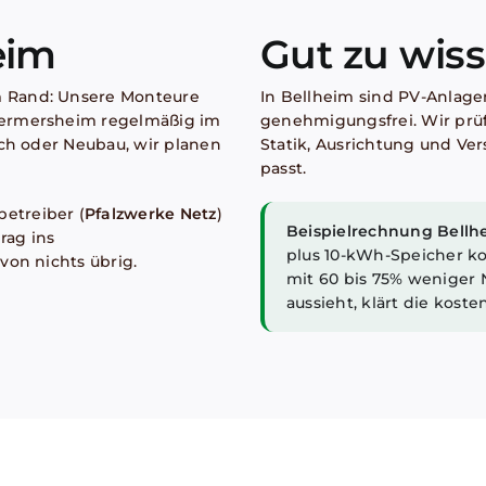
eim
Gut zu wiss
 Rand: Unsere Monteure
In Bellheim sind PV-Anlag
Germersheim regelmäßig im
genehmigungsfrei. Wir prüf
ach oder Neubau, wir planen
Statik, Ausrichtung und Ve
passt.
etreiber (
Pfalzwerke Netz
)
Beispielrechnung Bellh
rag ins
plus 10-kWh-Speicher k
von nichts übrig.
mit 60 bis 75% weniger 
aussieht, klärt die kost