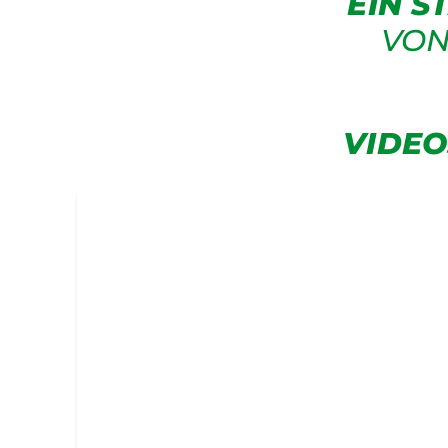
EIN S
VON
VIDE