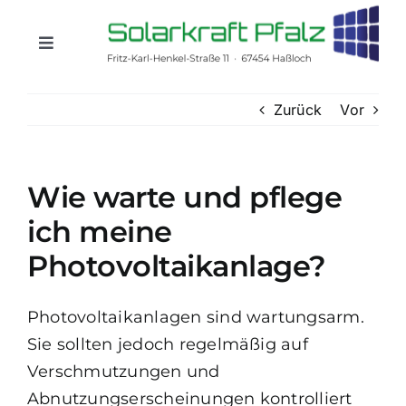
Zum
Inhalt
Toggle
springen
Navigation
ÜBER UNS
Zurück
Vor
PRIVATKUNDEN
Wie warte und pflege
GEWERBEKUNDEN
ich meine
Photovoltaikanlage?
MIETERSTROM
Photovoltaikanlagen sind wartungsarm.
KONTAKT
Sie sollten jedoch regelmäßig auf
Verschmutzungen und
Abnutzungserscheinungen kontrolliert