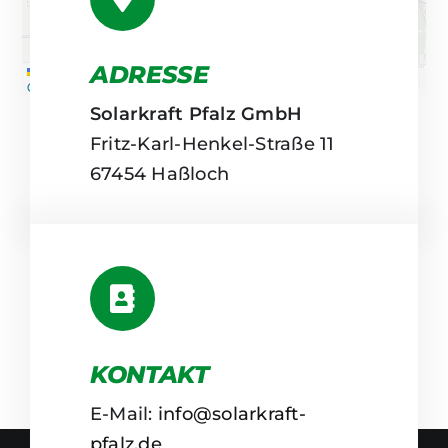
ADRESSE
Leaflet
|
Map tiles by
CARTO
, under
CC BY 3.0
. Data by
OpenStreetMap
, under ODbL.
Solarkraft Pfalz GmbH
Fritz-Karl-Henkel-Straße 11
67454 Haßloch
KONTAKT
E-Mail:
info@solarkraft-
pfalz.de