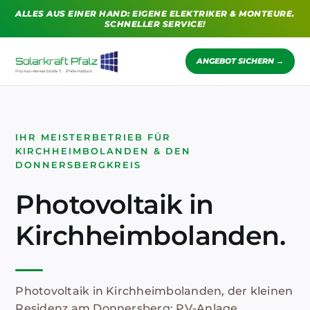
Zum
ALLES AUS EINER HAND: EIGENE ELEKTRIKER & MONTEURE.
Inhalt
SCHNELLER SERVICE!
springen
ANGEBOT SICHERN →
IHR MEISTERBETRIEB FÜR
KIRCHHEIMBOLANDEN & DEN
DONNERSBERGKREIS
Photovoltaik in
Kirchheimbolanden.
Photovoltaik in Kirchheimbolanden, der kleinen
Residenz am Donnersberg: PV-Anlage,