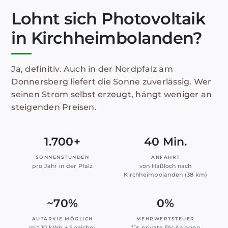
Lohnt sich Photovoltaik
in Kirchheimbolanden?
Ja, definitiv. Auch in der Nordpfalz am
Donnersberg liefert die Sonne zuverlässig. Wer
seinen Strom selbst erzeugt, hängt weniger an
steigenden Preisen.
1.700+
40 Min.
SONNENSTUNDEN
ANFAHRT
pro Jahr in der Pfalz
von Haßloch nach
Kirchheimbolanden (38 km)
~70%
0%
AUTARKIE MÖGLICH
MEHRWERTSTEUER
mit 10 kWp + Speicher
für private PV-Anlagen