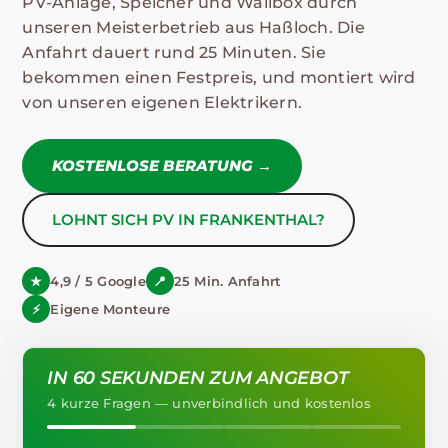
PV-Anlage, Speicher und Wallbox durch
unseren Meisterbetrieb aus Haßloch. Die
Anfahrt dauert rund 25 Minuten. Sie
bekommen einen Festpreis, und montiert wird
von unseren eigenen Elektrikern.
KOSTENLOSE BERATUNG →
LOHNT SICH PV IN FRANKENTHAL?
★
4,9 / 5 Google
📍
25 Min. Anfahrt
⚡
Eigene Monteure
IN 60 SEKUNDEN ZUM ANGEBOT
4 kurze Fragen — unverbindlich und kostenlos