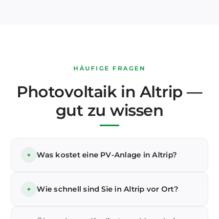
HÄUFIGE FRAGEN
Photovoltaik in Altrip —
gut zu wissen
Was kostet eine PV-Anlage in Altrip?
+
Eine 10-kWp-Anlage samt Speicher und Montage
bekommen Sie bei uns ab 15.900 €, mit 0%
Wie schnell sind Sie in Altrip vor Ort?
+
Mehrwertsteuer für Privatkunden. Den genauen
Festpreis für Ihr Dach in Altrip kalkulieren wir
Unser Standort Haßloch liegt rund 25