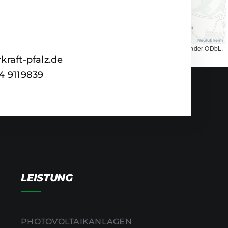
Map tiles by
CARTO
, under
CC BY 3.0
. Data by
OpenStreetMap
, under ODbL.
kraft-pfalz.de
24 9119839
LEISTUNG
PHOTOVOLTAIKANLAGEN